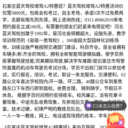
石家庄蓝天驾校增驾A2特惠班？蓝天驾校增驾A2特惠活动价
仅需5800元，包练会包考过，自主考场，承诺5次不过免费再
学，名额有限先到先得，网上咨询热线；0311-80662019来电
预约报名立减100元，有需要的朋友们赶紧来电预定吧！河北
蓝天驾校创建于1992年，是河北省规模超大，设施先进，教学
培训规范的《省级一类驾校》，300亩超大型园林化训练场
地，训练设施严格按照交通部门建设，科目齐全。是全省拥有
车辆多;新;齐全的驾校，拥有全新智能驾驶模拟器，使学员熟
练掌握驾驶技能,完美模拟驾驶,解决学车难题!是石家庄市驾管
所直属的机动车驾驶员考试分场，学员不出校门就可以参加考
试，实行报名，培训，考试，取证一条龙服务。交通便利。62
路公交车直达学校院内;环一路、环二路、40路公交车到景秀
路东口下车西行即到我校。收费合理， 随到随学，节假日不
休息。 根据学员时间预约安排练车。校风廉正，没有吃拿卡
要现象，中途无乱收费现象，先参观后交费。拥有一支经验丰
C1本怎么收费？
富，技术过硬，纪律严明的教练员队伍。培训正规。我校实行
一人一车一教练，网上、电话或现场预约练车，学车更便捷。
《石家庄蓝天驾校增驾A2特惠班》来自互联网，2025年6月3