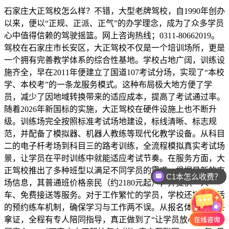
石家庄大正驾校怎么样？不错，大型老牌驾校，自1990年创办
以来，便以“正规、正派、正气”的办学理念，成为了众多学员
心中值得信赖的驾驶摇篮。网上咨询热线；0311-80662019。
驾校在石家庄市长安区，大正驾校不仅是一个培训场所，更是
一个拥有完善教学体系的综合性基地。学校占地广阔，训练设
施齐全，早在2011年便建立了国道107考试分场，实现了“本校
学、本校考”的一条龙服务模式。这种布局极大地方便了学
员，减少了因地域转换带来的适应成本，提高了考试通过率。
随着2026年新国标的实施，大正驾校在硬件设施上也不断升
级。训练场完全按照标准考试场地建设，标线清晰、标志规
范，并配备了模拟器、机器人教练等现代化教学设备。从科目
二的电子杆考场到科目三的路考训练，全流程模拟真实考试场
景，让学员在平时训练中就能适应考试节奏。在服务方面，大
正驾校推出了多种班型以满足不同学员的需求。根据最新的市
C1本怎么收费？
场信息，其普通班价格亲民（约2180元起），并提供一人一
车、免费接送等服务。对于工作繁忙的学员，学校还提供灵活
的预约练车机制，确保学习与工作两不误。从报名体检到最终
拿证，全程有专人陪同指导，真正做到了“让学员放心，让家